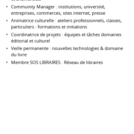
Community Manager : institutions, université,
entreprises, commerces, sites internet, presse
Animatrice culturelle : ateliers professionnels, classes,
particuliers : formations et initiations
Coordinatrice de projets : équipes et tâches domaines
éditorial et culturel
Veille permanente : nouvelles technologies & domaine
du livre
Membre SOS LIBRAIRES : Réseau de libraires
échangeant sur Facebook et créateurs du prix
Libra'Nous
Membre Blogosphère littéraire : blogueurs amateurs et
professionnels
Community Management
Facebook - Gestionnaire de contenus de la page
professionnelle de la Librairie La Licorne - Valence
Facebook - Gestionnaire de contenus de la page
institutionnelle du Master Productions et Médiations