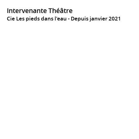
Intervenante Théâtre
Cie Les pieds dans l'eau
Depuis janvier 2021
10 Ateliers avec une classe de 3e au Collège St-Joseph à
Nay
Interventions ponctuelles au centre Alexis Peyret à
Serres-Castet
Intervenante Théâtre
TGP de Meaux
Depuis novembre 2018
Ateliers hebdomadaires avec des classes du cycle
primaire (en école)
Stages thématiques en périodes de vacances scolaire (au
Théâtre)
Intervenante théâtre
Association Métissage
Novembre 2015 à janvier
2016
Choisy-le-roi
France
Dans le cadre des Nouvelles Activités Périscolaires