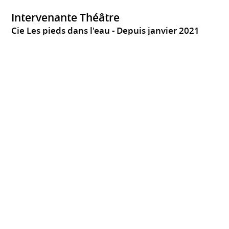
Intervenante Théâtre
Cie Les pieds dans l'eau
Depuis janvier 2021
10 Ateliers avec une classe de 3e au Collège St-Joseph à
Nay
Interventions ponctuelles au centre Alexis Peyret à
Serres-Castet
Intervenante Théâtre
TGP de Meaux
Depuis novembre 2018
Ateliers hebdomadaires avec des classes du cycle
primaire (en école)
Stages thématiques en périodes de vacances scolaire (au
Théâtre)
Intervenante théâtre
Association Métissage
Novembre 2015 à janvier
2016
Choisy-le-roi
France
Dans le cadre des Nouvelles Activités Périscolaires