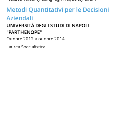
Metodi Quantitativi per le Decisioni
Aziendali
UNIVERSITÀ DEGLI STUDI DI NAPOLI
"PARTHENOPE"
Ottobre 2012 a ottobre 2014
Laurea Specialistica
Votazione: 110/110 e lode
Statistica e Informatica per la Gestione
delle Imrese
UNIVERSITÀ DEGLI STUDI DI NAPOLI
"PARTHENOPE"
Ottobre 2009 a ottobre 2012
Laurea Triennale
Votazione: 110/110 e lode
INTERESSI
Letteratura