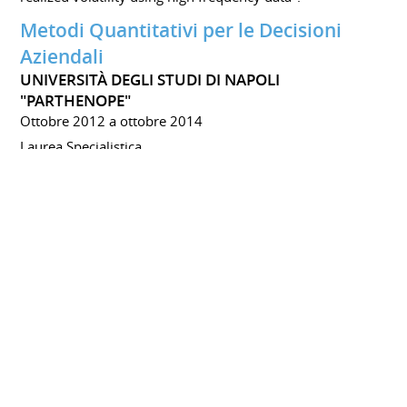
Metodi Quantitativi per le Decisioni
Aziendali
UNIVERSITÀ DEGLI STUDI DI NAPOLI
"PARTHENOPE"
Ottobre 2012 a ottobre 2014
Laurea Specialistica
Votazione: 110/110 e lode
Statistica e Informatica per la Gestione
delle Imrese
UNIVERSITÀ DEGLI STUDI DI NAPOLI
"PARTHENOPE"
Ottobre 2009 a ottobre 2012
Laurea Triennale
Votazione: 110/110 e lode
INTERESSI
Letteratura