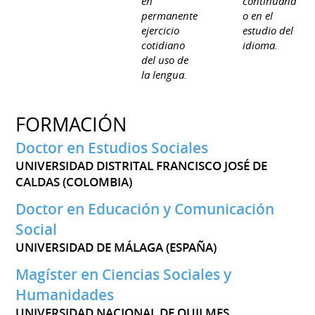
en
continuand
permanente
o en el
ejercicio
estudio del
cotidiano
idioma.
del uso de
la lengua.
FORMACIÓN
Doctor en Estudios Sociales
UNIVERSIDAD DISTRITAL FRANCISCO JOSÉ DE
CALDAS (COLOMBIA)
Doctor en Educación y Comunicación
Social
UNIVERSIDAD DE MÁLAGA (ESPAÑA)
Magíster en Ciencias Sociales y
Humanidades
UNIVERSIDAD NACIONAL DE QUILMES