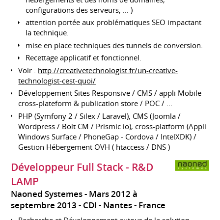
configurations des serveurs, ... )
attention portée aux problématiques SEO impactant
la technique.
mise en place techniques des tunnels de conversion.
Recettage applicatif et fonctionnel.
Voir :
http://creativetechnologist.fr/un-creative-
technologist-cest-quoi/
Développement Sites Responsive / CMS / appli Mobile
cross-plateform & publication store / POC / ...
PHP (Symfony 2 / Silex / Laravel), CMS (Joomla /
Wordpress / Bolt CM / Prismic io), cross-platform (Appli
Windows Surface / PhoneGap - Cordova / IntelXDK) /
Gestion Hébergement OVH ( htaccess / DNS )
Développeur Full Stack - R&D
LAMP
Naoned Systemes
Mars 2012 à
septembre 2013
CDI
Nantes
France
Recherche et Développement autour de la solution