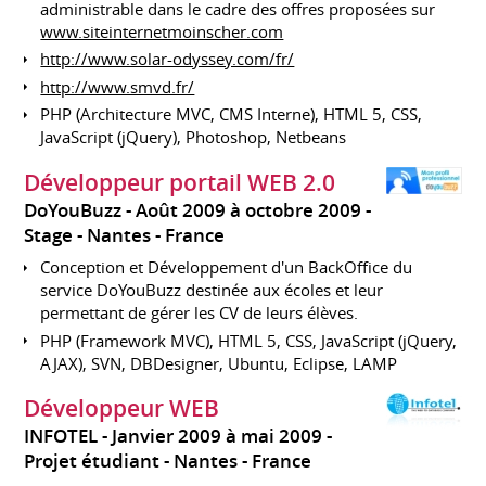
administrable dans le cadre des offres proposées sur
www.siteinternetmoinscher.com
http://www.solar-odyssey.com/fr/
http://www.smvd.fr/
PHP (Architecture MVC, CMS Interne), HTML 5, CSS,
JavaScript (jQuery), Photoshop, Netbeans
Développeur portail WEB 2.0
DoYouBuzz
Août 2009 à octobre 2009
Stage
Nantes
France
Conception et Développement d'un BackOffice du
service DoYouBuzz destinée aux écoles et leur
permettant de gérer les CV de leurs élèves.
PHP (Framework MVC), HTML 5, CSS, JavaScript (jQuery,
AJAX), SVN, DBDesigner, Ubuntu, Eclipse, LAMP
Développeur WEB
INFOTEL
Janvier 2009 à mai 2009
Projet étudiant
Nantes
France