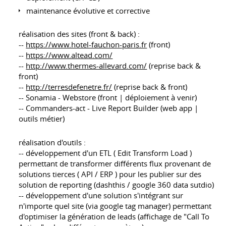
maintenance évolutive et corrective
réalisation des sites (front & back) :
--
https://www.hotel-fauchon-paris.fr
(front)
--
https://www.altead.com/
--
http://www.thermes-allevard.com/
(reprise back &
front)
--
http://terresdefenetre.fr/
(reprise back & front)
-- Sonamia - Webstore (front | déploiement à venir)
-- Commanders-act - Live Report Builder (web app |
outils métier)
réalisation d'outils :
-- développement d'un ETL ( Edit Transform Load )
permettant de transformer différents flux provenant de
solutions tierces ( API / ERP ) pour les publier sur des
solution de reporting (dashthis / google 360 data sutdio)
-- développement d'une solution s'intégrant sur
n'importe quel site (via google tag manager) permettant
d'optimiser la génération de leads (affichage de "Call To