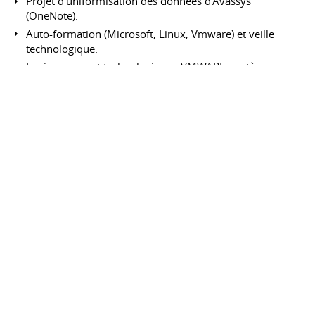
Projet d'uniformisation des données d'Avassys
(OneNote).
Auto-formation (Microsoft, Linux, Vmware) et veille
technologique.
Environnement technologique : VMWARE, système,
sauvegarde, SAN, PRA (Plan de Reprise d'Activité) et PCA
(Plan de Continuité d'Activité).
Apprenti administrateur des
systèmes Windows et des réseaux
Préfecture du Rhône (Lyon)
Novembre
2015 à septembre 2016
Contrat
d'apprentissage
Lyon
France
Mise en place d'un DFS (Distributed File System) => Esxi,
WS2012.
Mise en place d'une ferme de RDS (Remote Desktop
Service) sur Windows Server 2012 pour l'accès au
Bureau à distance.
Gestion de l'Active Directory (utilisateurs, postes de
travail) par PoweShell.