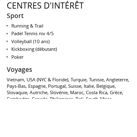
CENTRES D'INTÉRÊT
Sport
Running & Trail
Padel Tennis niv 4/5
Volleyball (10 ans)
Kickboxing (débutant)
Poker
Voyages
Vietnam, USA (NYC & Floride), Turquie, Tunisie, Angleterre,
Pays-Bas, Espagne, Portugal, Suisse, Italie, Belgique,
Slovaquie, Autriche, Slovénie, Maroc, Costa Rica, Grèce,
Cambodge, Canada, Philippines, Bali, South Africa,
Maurice, Thaïlande
FORMATIONS
DESCM Bac +5 visé Grade de Master