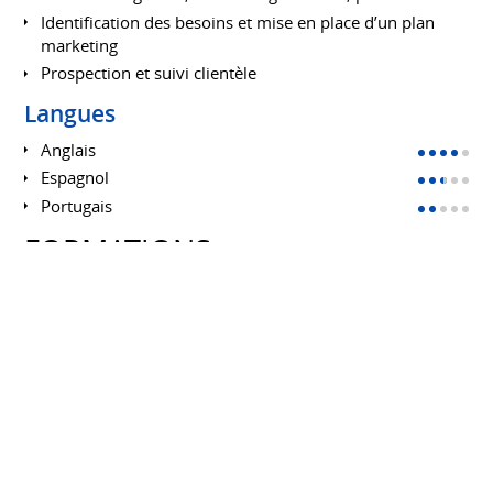
Identification des besoins et mise en place d’un plan
marketing
Prospection et suivi clientèle
Langues
Anglais
Espagnol
Portugais
FORMATIONS
Master 1 Information, communication
et société - Mention Conception de
Projets Médiatiques
UNIVERSITÉ PAUL VERLAINE - METZ
Septembre 2007 à juillet 2009
Licence 3 Information et
Communication - Mention Médias et