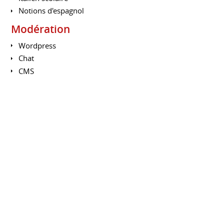
Notions d'espagnol
Modération
Wordpress
Chat
CMS
Forum et site de plus de 50 000 membres
Anglais et français
Animation de communauté
Connaissance des différents réseaux
Présence personnelle
Tenue de multi-comptes
Techniques de développement de partenariats
Expérience sur une grosse communauté de 20 000
personnes
FORMATIONS