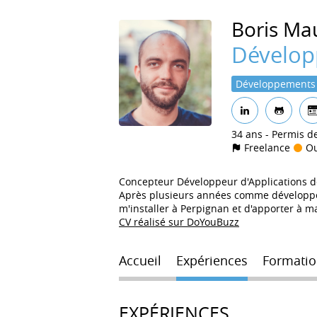
Boris
Ma
Développ
Développements
34 ans
Permis d
Freelance
Ou
Concepteur Développeur d'Applications d
Après plusieurs années comme développeur 
m'installer à Perpignan et d'apporter à 
CV réalisé sur DoYouBuzz
Accueil
Expériences
Formatio
EXPÉRIENCES