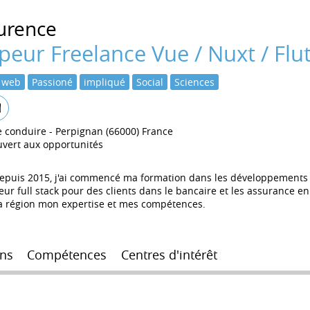
urence
eur Freelance Vue / Nuxt / Flut
 web
Passioné
impliqué
Social
Sciences
e conduire
Perpignan (66000) France
vert aux opportunités
epuis 2015, j'ai commencé ma formation dans les développements d
full stack pour des clients dans le bancaire et les assurance en r
ma région mon expertise et mes compétences.
ns
Compétences
Centres d'intérêt