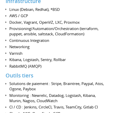
Infrastructure
Linux (Debian, Redhat), *BSD
AWS / GCP
Docker, Vagrant, OpenVZ, LXC, Proxmox
Provisioning/Automation/Orchestration (terraform,
puppet, ansible, saltstack, CloudFormation)
Continuous Integration
Networking
Varnish
Kibana, Logstash, Sentry, Rollbar
RabbitMQ (AMQP)
Outils tiers
Solutions de paiement : Stripe, Braintree, Paypal, Atos,
Ogone, Paybox
Monitoring : Newrelic, Datadog, Logstash, Kibana,
Munin, Nagios, CloudWatch
CI / CD : Jenkins, CircleCI, Travis, TeamCity, Gitlab CI