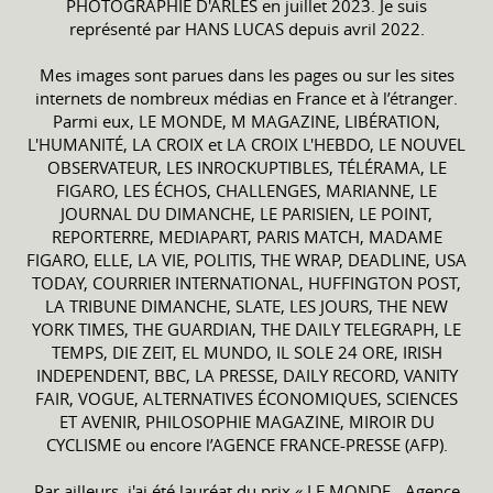
PHOTOGRAPHIE D'ARLES en juillet 2023. Je suis
représenté par HANS LUCAS depuis avril 2022.
Mes images sont parues dans les pages ou sur les sites
internets de nombreux médias en France et à l’étranger.
Parmi eux, LE MONDE, M MAGAZINE, LIBÉRATION,
L'HUMANITÉ, LA CROIX et LA CROIX L'HEBDO, LE NOUVEL
OBSERVATEUR, LES INROCKUPTIBLES, TÉLÉRAMA, LE
FIGARO, LES ÉCHOS, CHALLENGES, MARIANNE, LE
JOURNAL DU DIMANCHE, LE PARISIEN, LE POINT,
REPORTERRE, MEDIAPART, PARIS MATCH, MADAME
FIGARO, ELLE, LA VIE, POLITIS, THE WRAP, DEADLINE, USA
TODAY, COURRIER INTERNATIONAL, HUFFINGTON POST,
LA TRIBUNE DIMANCHE, SLATE, LES JOURS, THE NEW
YORK TIMES, THE GUARDIAN, THE DAILY TELEGRAPH, LE
TEMPS, DIE ZEIT, EL MUNDO, IL SOLE 24 ORE, IRISH
INDEPENDENT, BBC, LA PRESSE, DAILY RECORD, VANITY
FAIR, VOGUE, ALTERNATIVES ÉCONOMIQUES, SCIENCES
ET AVENIR, PHILOSOPHIE MAGAZINE, MIROIR DU
CYCLISME ou encore l’AGENCE FRANCE-PRESSE (AFP).
Par ailleurs, j'ai été lauréat du prix « LE MONDE - Agence