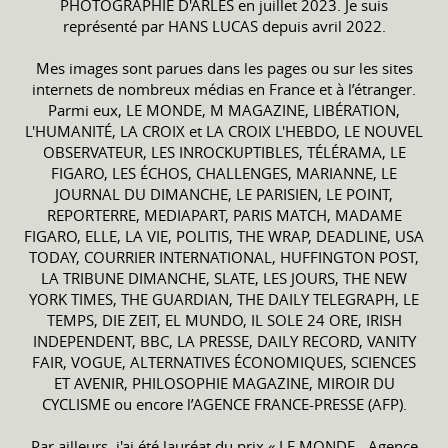
PHOTOGRAPHIE D'ARLES en juillet 2023. Je suis
représenté par HANS LUCAS depuis avril 2022.
Mes images sont parues dans les pages ou sur les sites
internets de nombreux médias en France et à l’étranger.
Parmi eux, LE MONDE, M MAGAZINE, LIBÉRATION,
L'HUMANITÉ, LA CROIX et LA CROIX L'HEBDO, LE NOUVEL
OBSERVATEUR, LES INROCKUPTIBLES, TÉLÉRAMA, LE
FIGARO, LES ÉCHOS, CHALLENGES, MARIANNE, LE
JOURNAL DU DIMANCHE, LE PARISIEN, LE POINT,
REPORTERRE, MEDIAPART, PARIS MATCH, MADAME
FIGARO, ELLE, LA VIE, POLITIS, THE WRAP, DEADLINE, USA
TODAY, COURRIER INTERNATIONAL, HUFFINGTON POST,
LA TRIBUNE DIMANCHE, SLATE, LES JOURS, THE NEW
YORK TIMES, THE GUARDIAN, THE DAILY TELEGRAPH, LE
TEMPS, DIE ZEIT, EL MUNDO, IL SOLE 24 ORE, IRISH
INDEPENDENT, BBC, LA PRESSE, DAILY RECORD, VANITY
FAIR, VOGUE, ALTERNATIVES ÉCONOMIQUES, SCIENCES
ET AVENIR, PHILOSOPHIE MAGAZINE, MIROIR DU
CYCLISME ou encore l’AGENCE FRANCE-PRESSE (AFP).
Par ailleurs, j'ai été lauréat du prix « LE MONDE - Agence