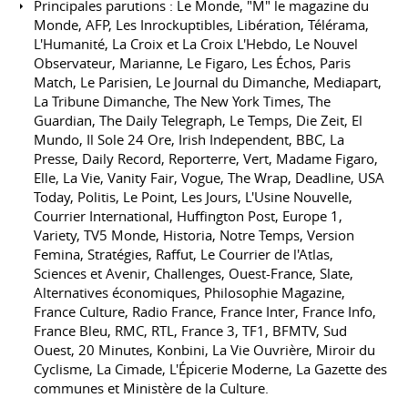
Principales parutions : Le Monde, "M" le magazine du
Monde, AFP, Les Inrockuptibles, Libération, Télérama,
L'Humanité, La Croix et La Croix L'Hebdo, Le Nouvel
Observateur, Marianne, Le Figaro, Les Échos, Paris
Match, Le Parisien, Le Journal du Dimanche, Mediapart,
La Tribune Dimanche, The New York Times, The
Guardian, The Daily Telegraph, Le Temps, Die Zeit, El
Mundo, Il Sole 24 Ore, Irish Independent, BBC, La
Presse, Daily Record, Reporterre, Vert, Madame Figaro,
Elle, La Vie, Vanity Fair, Vogue, The Wrap, Deadline, USA
Today, Politis, Le Point, Les Jours, L'Usine Nouvelle,
Courrier International, Huffington Post, Europe 1,
Variety, TV5 Monde, Historia, Notre Temps, Version
Femina, Stratégies, Raffut, Le Courrier de l'Atlas,
Sciences et Avenir, Challenges, Ouest-France, Slate,
Alternatives économiques, Philosophie Magazine,
France Culture, Radio France, France Inter, France Info,
France Bleu, RMC, RTL, France 3, TF1, BFMTV, Sud
Ouest, 20 Minutes, Konbini, La Vie Ouvrière, Miroir du
Cyclisme, La Cimade, L'Épicerie Moderne, La Gazette des
communes et Ministère de la Culture.