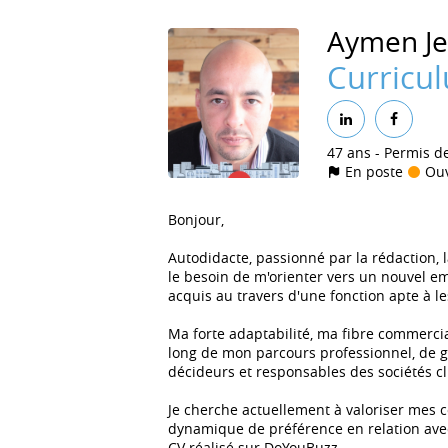
Aymen
J
Curricu
47 ans
Permis d
En poste
Ouv
Bonjour,
Autodidacte, passionné par la rédaction, 
le besoin de m'orienter vers un nouvel em
acquis au travers d'une fonction apte à l
Ma forte adaptabilité, ma fibre commercia
long de mon parcours professionnel, de gra
décideurs et responsables des sociétés cli
Je cherche actuellement à valoriser mes 
dynamique de préférence en relation avec
CV réalisé sur DoYouBuzz