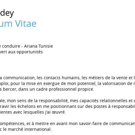
edey
lum Vitae
e conduire
Ariana Tunisie
ert aux opportunités
la communication, les contacts humains, les métiers de la vente e
ploi, pour la mise en exergue de mon potentiel, la valorisation de 
es bercer, dans un cadre professionnel propice.
le, mon sens de la responsabilité, mes capacités relationnelles e
vir les échelons en me positionnant sur des postes à responsabilité
entes avec lesquelles j'ai œuvré.
compétences, et à mettre en avant mon savoir-faire de communicant
 le marché international.