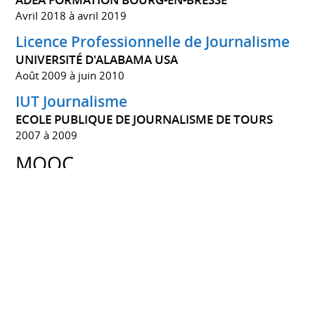
Avril 2018 à avril 2019
Licence Professionnelle de Journalisme
UNIVERSITÉ D'ALABAMA USA
Août 2009 à juin 2010
IUT Journalisme
ECOLE PUBLIQUE DE JOURNALISME DE TOURS
2007 à 2009
MOOC
Cours en ligne
Lire, écrire, communiquer, collaborer sur le web (UTC
Compiègne) 2022
L'Atelier RGPD (CNIL) 2022
Évaluation de l'acquisition des compétences (Grande
Ecole du Numérique) 2020
LANGUES