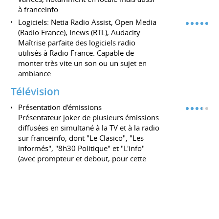
à franceinfo.
Logiciels: Netia Radio Assist, Open Media
(Radio France), Inews (RTL), Audacity
Maîtrise parfaite des logiciels radio
utilisés à Radio France. Capable de
monter très vite un son ou un sujet en
ambiance.
Télévision
Présentation d'émissions
Présentateur joker de plusieurs émissions
diffusées en simultané à la TV et à la radio
sur franceinfo, dont "Le Clasico", "Les
informés", "8h30 Politique" et "L'info"
(avec prompteur et debout, pour cette
dernière).
Rédacteur
Montage sur Final Cut Pro
Capacité à monter très vite des vidéos
Maîtrise de la caméra