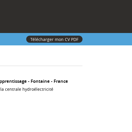
Télécharger mon CV PDF
apprentissage
Fontaine
France
a centrale hydroélectricité