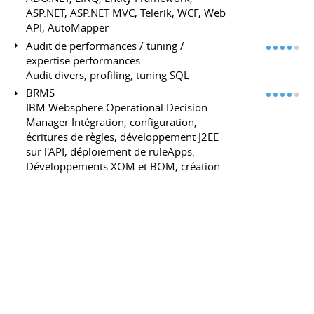
ASP.NET, ASP.NET MVC, Telerik, WCF, Web
API, AutoMapper
Audit de performances / tuning /
expertise performances
Audit divers, profiling, tuning SQL
BRMS
IBM Websphere Operational Decision
Manager Intégration, configuration,
écritures de règles, développement J2EE
sur l'API, déploiement de ruleApps.
Développements XOM et BOM, création
de Webservices ...
IDEs
Visual Studio, Rider, Vscode, InteliJ,
Eclipse
Gestion de projets, qualité et analyse
Méthodes Agiles
SCRUM | Lean / Kanban (mis en pratique
à plusieurs reprises).