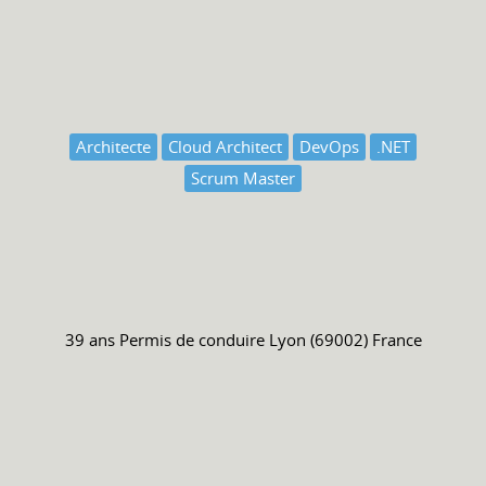
Architecte
Cloud Architect
DevOps
.NET
Scrum Master
39 ans
Permis de conduire
Lyon (69002) France