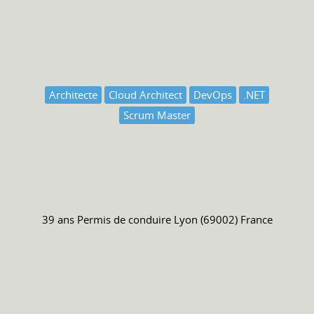
Architecte
Cloud Architect
DevOps
.NET
Scrum Master
39 ans
Permis de conduire
Lyon (69002) France