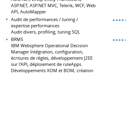
ASP.NET, ASP.NET MVC, Telerik, WCF, Web
API, AutoMapper
Audit de performances / tuning /
expertise performances
Audit divers, profiling, tuning SQL
BRMS
IBM Websphere Operational Decision
Manager Intégration, configuration,
écritures de règles, développement J2EE
sur l'API, déploiement de ruleApps.
Développements XOM et BOM, création
de Webservices ...
IDEs
Visual Studio, Rider, Vscode, InteliJ,
Eclipse
Gestion de projets, qualité et analyse
Méthodes Agiles
SCRUM | Lean / Kanban (mis en pratique
à plusieurs reprises).