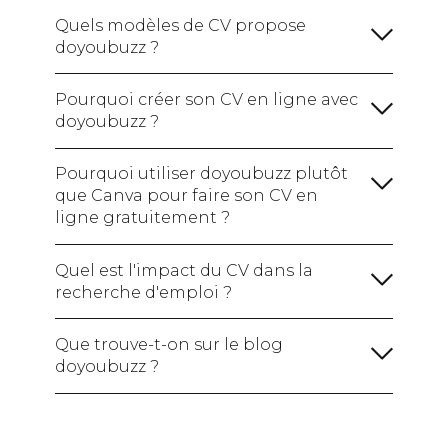
formations :
Quels modèles de CV propose
doyoubuzz ?
Une rubrique sur vos compétences :
Avec la formule gratuite :
votre CV en ligne avec un site
(hard skills / soft skills /
Pourquoi créer son CV en ligne avec
web à votre nom.
Je crée mon CV gratuitement !
logiciels maîtrisés)
Ajoutez également vos
doyoubuzz ?
Avec les formules payantes :
Certifications si vous en avez pour montrer
votre expertise.
Pourquoi utiliser doyoubuzz plutôt
Une section sur vos centres d'intérêt :
que Canva pour faire son CV en
ligne gratuitement ?
Je crée mon CV !
Créer mon CV en ligne
Quel est l'impact du CV dans la
recherche d'emploi ?
Une section sur vos réalisations :
Je crée mon CV gratuitement !
Que trouve-t-on sur le blog
doyoubuzz ?
Je crée mon CV !
le blog
doyoubuzz !