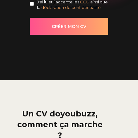
J'ai lu et j'accepte les
CGU
ainsi que
la
déclaration de confidentialité
Un CV doyoubuzz,
comment ça marche
?