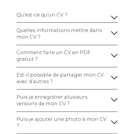
Qu’est-ce qu’un CV ?
Quelles informations mettre dans
mon CV ?
Vos informations personnelles :
Comment faire un CV en PDF
gratuit ?
Un titre de CV :
Le nom du poste que vous
visez, indispensable pour que le recruteur
Est-il possible de partager mon CV
comprenne bien votre profil d’un coup d’oeil.
avec d’autres ?
Une phrase d'introduction :
Puis-je enregistrer plusieurs
versions de mon CV ?
Une section sur votre expérience
professionnelle :
Puis-je ajouter une photo à mon CV
?
Une section sur vos études et vos