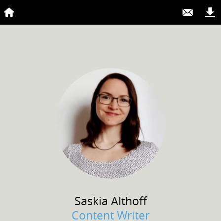
Saskia
Althoff
Content Writer