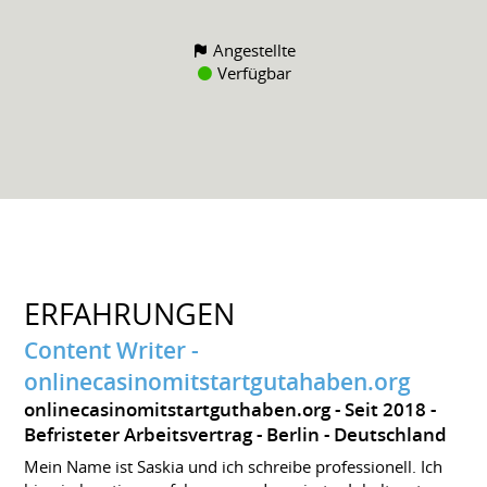
Angestellte
Verfügbar
ERFAHRUNGEN
Content Writer -
onlinecasinomitstartgutahaben.org
onlinecasinomitstartguthaben.org
Seit 2018
Befristeter Arbeitsvertrag
Berlin
Deutschland
Mein Name ist Saskia und ich schreibe professionell. Ich