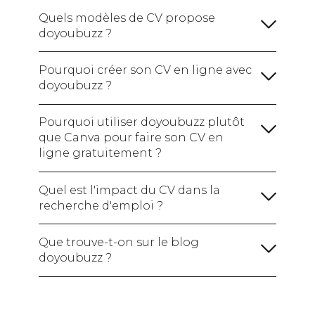
formations :
Quels modèles de CV propose
doyoubuzz ?
Une rubrique sur vos compétences :
Avec la formule gratuite :
votre CV en ligne avec un site
(hard skills / soft skills /
Pourquoi créer son CV en ligne avec
web à votre nom.
Je crée mon CV gratuitement !
logiciels maîtrisés)
Ajoutez également vos
doyoubuzz ?
Avec les formules payantes :
Certifications si vous en avez pour montrer
votre expertise.
Pourquoi utiliser doyoubuzz plutôt
Une section sur vos centres d'intérêt :
que Canva pour faire son CV en
ligne gratuitement ?
Je crée mon CV !
Créer mon CV en ligne
Quel est l'impact du CV dans la
recherche d'emploi ?
Une section sur vos réalisations :
Je crée mon CV gratuitement !
Que trouve-t-on sur le blog
doyoubuzz ?
Je crée mon CV !
le blog
doyoubuzz !