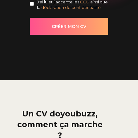
J'ai lu et j'accepte les
CGU
ainsi que
la
déclaration de confidentialité
Un CV doyoubuzz,
comment ça marche
?