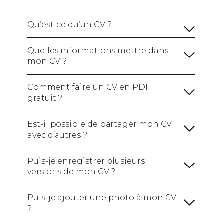
Qu’est-ce qu’un CV ?
Quelles informations mettre dans
mon CV ?
Vos informations personnelles :
Comment faire un CV en PDF
gratuit ?
Un titre de CV :
Le nom du poste que vous
visez, indispensable pour que le recruteur
Est-il possible de partager mon CV
comprenne bien votre profil d’un coup d’oeil.
avec d’autres ?
Une phrase d'introduction :
Puis-je enregistrer plusieurs
versions de mon CV ?
Une section sur votre expérience
professionnelle :
Puis-je ajouter une photo à mon CV
?
Une section sur vos études et vos