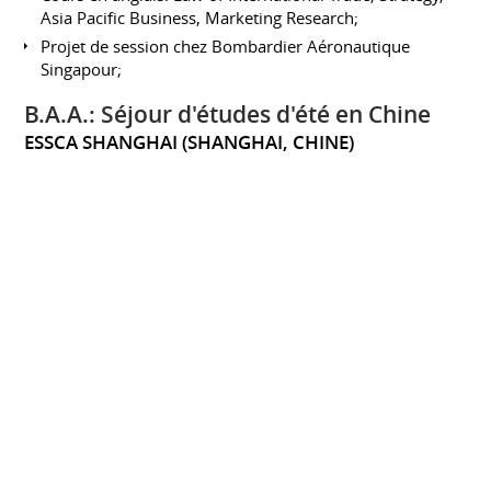
Asia Pacific Business, Marketing Research;
Projet de session chez Bombardier Aéronautique
Singapour;
B.A.A.: Séjour d'études d'été en Chine
ESSCA SHANGHAI (SHANGHAI, CHINE)
Juin 2013 à juillet 2013
Campus intensif de 6 semaines à Shanghai;
Comment faire des affaires en Chine;
Droit commercial, culture, politique et économie de la
Chine;
Études collégiales - Baccalauréat
international (BI)
COLLÈGE FRANÇOIS-XAVIER GARNEAU (QUÉBEC,
QC, CANADA)
Août 2010 à mai 2012
DEC, Baccalauréat international, profil commerce et
gestion;