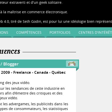
eur extraverti et d'un geek solitaire.
 à la maîtrise en commerce électronique.
b 4.0, tiré de Seth Godin, est pour lui une idéologie bien représent
IONS
COMPÉTENCES
PORTFOLIOS
CENTRES D'INTÉRÊT
RIENCES
 / Blogger
t 2009
Freelance
Canada - Québec
ng des jeux vidéo.
t sur les tendances de cette industrie en
rs afin d'émettre des critiques et des
jeux vidéo.
 les advergames, les publicités dans les
 types de consommateurs, les statistiques