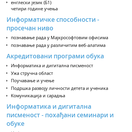
енглески језик (Б1)
четири године учења
Информатичке способности -
просечан ниво
познавање рада у Мајкрософтовим офисима
познавање рада у различитим веб-алатима
Акредитовани програми обука
Информатика и дигитална писменост
Ужа стручна област
Поучавање и учење
Подршка развоју личности детета и ученика
Комуникација и сарадња
Информатика и дигитална
писменост - похађани семинари и
обуке