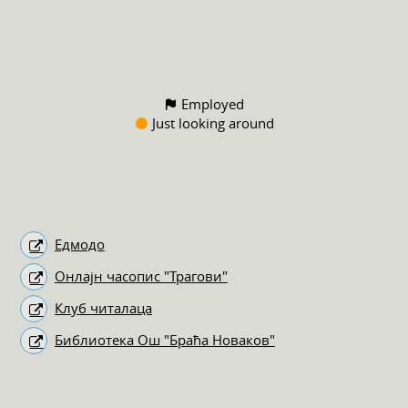
Employed
Just looking around
Едмодо
Онлајн часопис "Трагови"
Клуб читалаца
Библиотека Ош "Браћа Новаков"