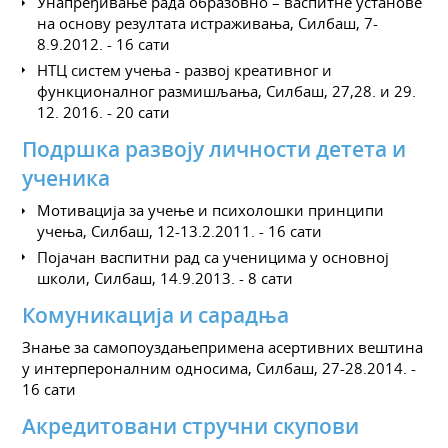
Унапређивање рада образовно – васпитне установе
на основу резултата истраживања, Силбаш, 7-
8.9.2012. - 16 сати
НТЦ систем учења - развој креативног и
функционалног размишљања, Силбаш, 27,28. и 29.
12. 2016. - 20 сати
Подршка развоју личности детета и
ученика
Мотивација за учење и психолошки принципи
учења, Силбаш, 12-13.2.2011. - 16 сати
Појачан васпитни рад са ученицима у основној
школи, Силбаш, 14.9.2013. - 8 сати
Комуникација и сарадња
Знање за самопоуздањепримена асертивних вештина
у интерпероналним односима, Силбаш, 27-28.2014. -
16 сати
Акредитовани стручни скупови