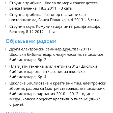
Стручне трибине: Школа по мери сваког детета,
Бачка Паланка, 18.3.2011. - 3 сата
Стручна трибина: Разговор наставника о
наставницима, Бачка Паланка, 4.4.2013. - 6 сати
Стручни скуп: Комуникација-интеграција-акција,
Београд, 8.12.2012. - 1 сат
Објављени радови
Други електронски семинар друштва (2011)
Школски библиотекар: онлајн часопис за школске
библиотекаре, бр. 2
Плагијати техника и/или етика (2012) Школски
библиотекар:онлајн часопис за школске
библиотекаре, бр. 4
Школске библиотеке и креативни тим: електронски
зборник радова са Смотри стваралаштва школских
библиотекара одржаних 2010 – 2012. године:
Међушколски пројекат Креативно писање (80-87.
страна).