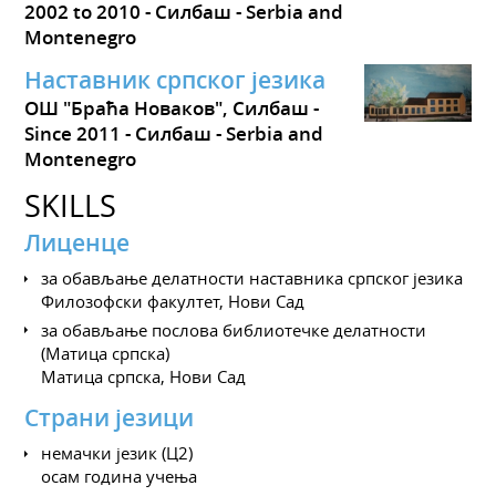
2002 to 2010
Силбаш
Serbia and
Montenegro
Наставник српског језика
ОШ "Браћа Новаков", Силбаш
Since 2011
Силбаш
Serbia and
Montenegro
SKILLS
Лиценце
за обављање делатности наставника српског језика
Филозофски факултет, Нови Сад
за обављање послова библиотечке делатности
(Матица српска)
Матица српска, Нови Сад
Страни језици
немачки језик (Ц2)
осам година учења