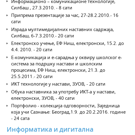
Информационо – комуникационе технологије,
Силбаш , 27.3.2010. - 8 сати
Припрема презентације за час, 27-28.2.2010.- 16
сати
Израда мултимедијалних наставних садржаја,
Силбаш, 6-7.3.2010.- 20 сати
Електронско учење, ЕФ Ниш, електронски, 15.2. до
4.4. 2010. - 20 сати
Е-комуникација и е-сарадња у оквиру школског е-
система за подршку настави и школским
процесима, ЕФ Ниш, електронски, 21.3. до
25.5.2011.- 20 сати
ИКТ технологије у настави, ЗУОВ, - 20 сати
Обука наставника за употребу ИКТ-а у настави,
електронски, ЗУОВ, - 40 сати
Портфолио - колекција одговорности, Заједница
која учи Сазнање: Београд,1.9. до 20.2.2016. године
- 24 сата
Информатика и дигитална