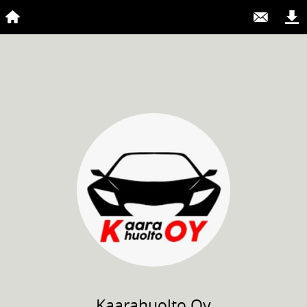
Kaarahuolto
Oy