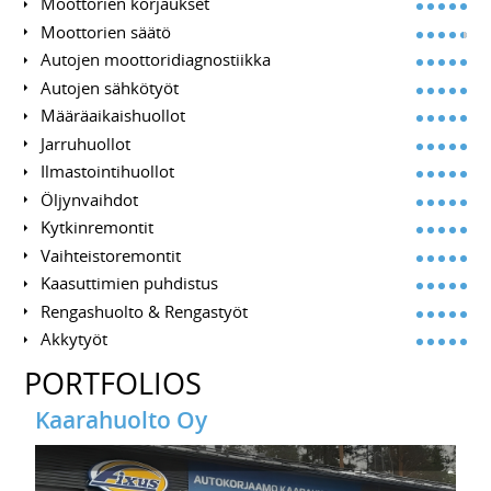
Moottorien korjaukset
Moottorien säätö
Autojen moottoridiagnostiikka
Autojen sähkötyöt
Määräaikaishuollot
Jarruhuollot
Ilmastointihuollot
Öljynvaihdot
Kytkinremontit
Vaihteistoremontit
Kaasuttimien puhdistus
Rengashuolto & Rengastyöt
Akkytyöt
PORTFOLIOS
Kaarahuolto Oy