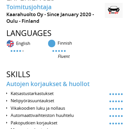
Toimitusjohtaja
Kaarahuolto Oy
Since January 2020
Oulu
Finland
LANGUAGES
Finnish
English
Fluent
SKILLS
Autojen korjaukset & huollot
Katsastustarkastukset
Nelipyöräsuuntaukset
Vikakoodien luku ja nollaus
Automaattivaihteiston huuhtelu
Pakoputkien korjaukset