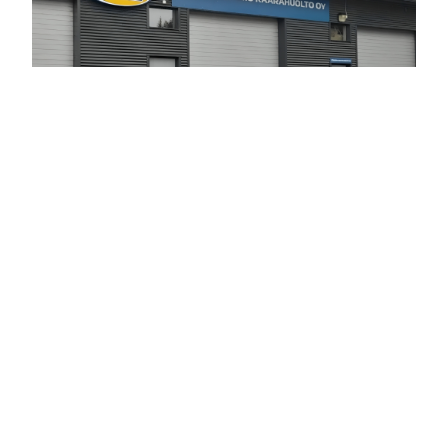
INTERESTS
Literature
Autot
Share this resume on :