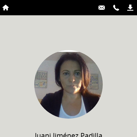
Juani
Jiménez Padilla