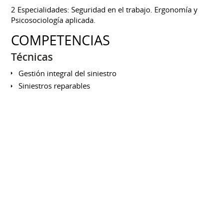
2 Especialidades: Seguridad en el trabajo. Ergonomía y
Psicosociología aplicada.
COMPETENCIAS
Técnicas
Gestión integral del siniestro
Siniestros reparables
Relación con profesionales
Informes periciales
Atención al asegurado
Relación con Aseguradoras
Informes de gestión
Office
Transversales
Capacidad de redacción y expresión
Capacidad de análisis y organización
Con iniciativa y resolutivo