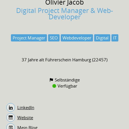
Olivier
Jacob
Digital Project Manager & Web-
Developer
Project Manager
SEO
Webdeveloper
Digital
IT
37 Jahre alt
Führerschein
Hamburg (22457)
Selbständige
Verfügbar
LinkedIn
Website
Mein Blog