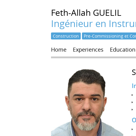
Feth-Allah
GUELIL
Ingénieur en Instr
Construction
Pre-Commissioning et Co
Home
Experiences
Education
S
I
O