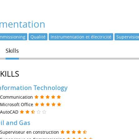
umentation
mmissioning
Qualité
Instrumentation et électricité
Supervisio
Skills
KILLS
nformation Technology
Communication
Microsoft Office
AutoCAD
il and Gas
Superviseur en construction