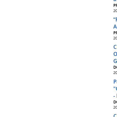
P
2
“
A
P
2
C
O
G
D
2
P
"
- 
D
2
C