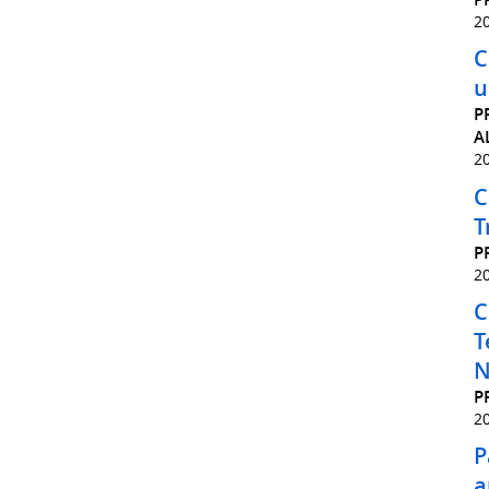
2
C
u
P
A
2
C
T
P
2
C
T
N
P
2
P
a