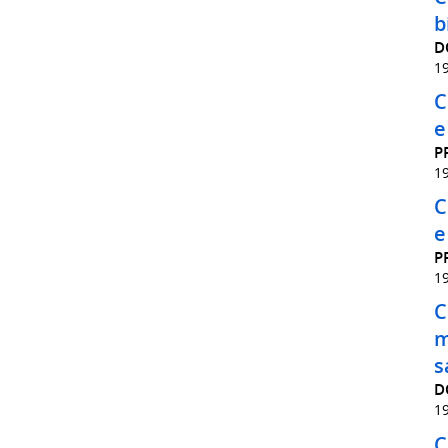
b
D
1
C
e
P
1
C
e
P
1
C
m
s
D
1
C