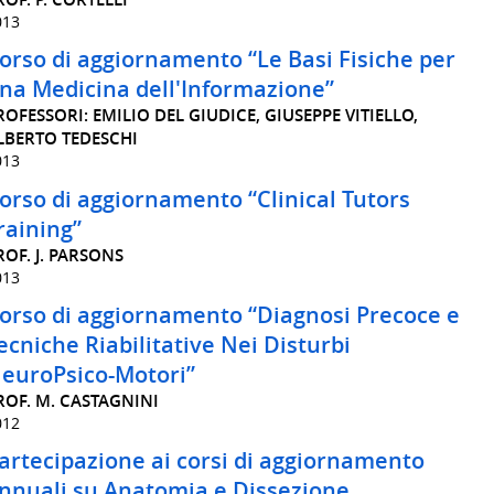
013
orso di aggiornamento “Le Basi Fisiche per
na Medicina dell'Informazione”
ROFESSORI: EMILIO DEL GIUDICE, GIUSEPPE VITIELLO,
LBERTO TEDESCHI
013
orso di aggiornamento “Clinical Tutors
raining”
ROF. J. PARSONS
013
orso di aggiornamento “Diagnosi Precoce e
ecniche Riabilitative Nei Disturbi
euroPsico-Motori”
ROF. M. CASTAGNINI
012
artecipazione ai corsi di aggiornamento
nnuali su Anatomia e Dissezione