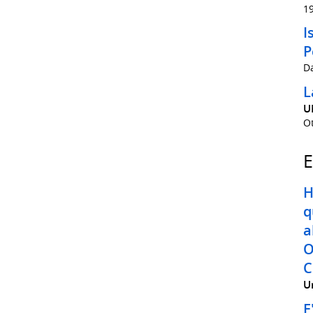
1
I
P
D
L
U
O
E
H
q
a
O
C
Un
E