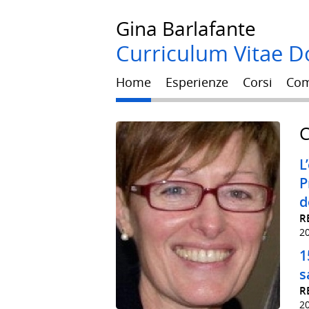
Gina
Barlafante
Curriculum Vitae Do
Home
Esperienze
Corsi
Com
C
L
P
d
R
2
1
s
R
2