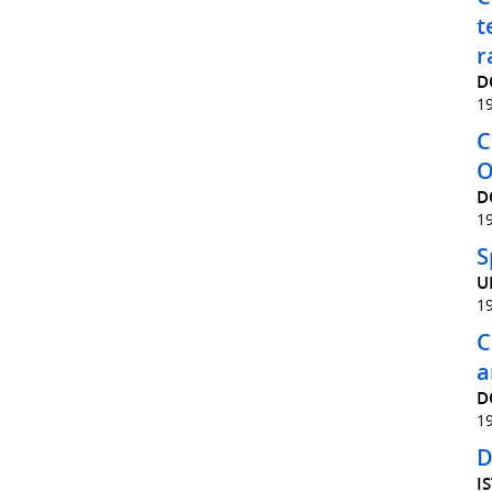
t
r
D
1
C
O
D
1
S
U
1
C
a
D
1
D
I