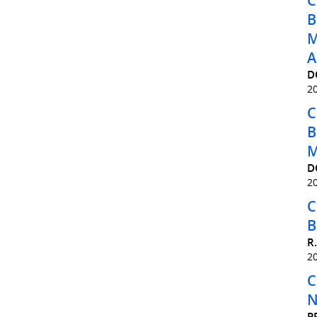
C
B
M
A
D
2
C
B
M
D
2
C
B
R
2
C
N
P