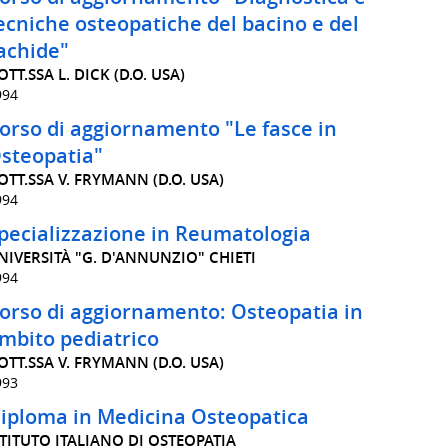
ecniche osteopatiche del bacino e del
achide"
OTT.SSA L. DICK (D.O. USA)
994
orso di aggiornamento "Le fasce in
steopatia"
OTT.SSA V. FRYMANN (D.O. USA)
994
pecializzazione in Reumatologia
NIVERSITÀ "G. D'ANNUNZIO" CHIETI
994
orso di aggiornamento: Osteopatia in
mbito pediatrico
OTT.SSA V. FRYMANN (D.O. USA)
993
iploma in Medicina Osteopatica
STITUTO ITALIANO DI OSTEOPATIA