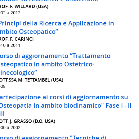
ROF. F. WILLARD (USA)
002 a 2012
Principi della Ricerca e Applicazione in
mbito Osteopatico”
ROF. F. CARINCI
010 a 2011
orso di aggiornamento “Trattamento
steopatico in ambito Ostetrico-
inecologico”
OTT.SSA M. TETTAMBEL (USA)
008
artecipazione ai corsi di aggiornamento su
Osteopatia in ambito biodinamico" Fase I - II
III
OTT. J. GRASSO (D.O. USA)
000 a 2002
orso di aggiornamento "Tecniche di