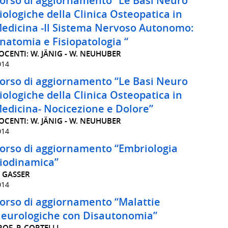
orso di aggiornamento “Le Basi Neuro
iologiche della Clinica Osteopatica in
edicina -Il Sistema Nervoso Autonomo:
natomia e Fisiopatologia “
OCENTI: W. JÄNIG - W. NEUHUBER
014
orso di aggiornamento “Le Basi Neuro
iologiche della Clinica Osteopatica in
edicina- Nocicezione e Dolore”
OCENTI: W. JÄNIG - W. NEUHUBER
014
orso di aggiornamento “Embriologia
iodinamica”
. GASSER
014
orso di aggiornamento “Malattie
eurologiche con Disautonomia”
ROF. P. CORTELLI