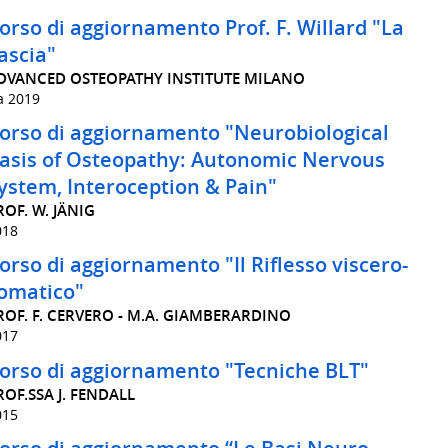
orso di aggiornamento Prof. F. Willard "La
ascia"
DVANCED OSTEOPATHY INSTITUTE MILANO
a 2019
orso di aggiornamento "Neurobiological
asis of Osteopathy: Autonomic Nervous
ystem, Interoception & Pain"
ROF. W. JÄNIG
018
orso di aggiornamento "Il Riflesso viscero-
omatico"
ROF. F. CERVERO - M.A. GIAMBERARDINO
017
orso di aggiornamento "Tecniche BLT"
ROF.SSA J. FENDALL
015