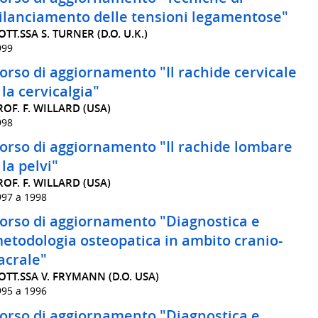
ilanciamento delle tensioni legamentose"
OTT.SSA S. TURNER (D.O. U.K.)
999
orso di aggiornamento "Il rachide cervicale
 la cervicalgia"
ROF. F. WILLARD (USA)
998
orso di aggiornamento "Il rachide lombare
 la pelvi"
ROF. F. WILLARD (USA)
997 a 1998
orso di aggiornamento "Diagnostica e
etodologia osteopatica in ambito cranio-
acrale"
OTT.SSA V. FRYMANN (D.O. USA)
995 a 1996
orso di aggiornamento "Diagnostica e