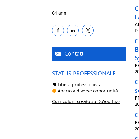
C
64 anni
F
A
D
C
B
Contatti
S
P
2
STATUS PROFESSIONALE
C
Libera professionista
s
Aperto a diverse opportunità
P
Curriculum creato su DoYouBuzz
2
C
P
2