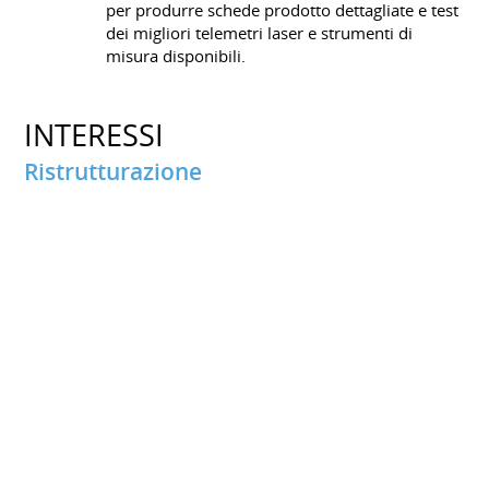
per produrre schede prodotto dettagliate e test
dei migliori telemetri laser e strumenti di
misura disponibili.
INTERESSI
Ristrutturazione
Decorazione e bricolage: una passione per l'abbellimento
degli spazi abitativi.
Lettura
Lettura: interesse per gli immobili e l'interior design.
Sport
Pesca: relax e contatto con la natura.