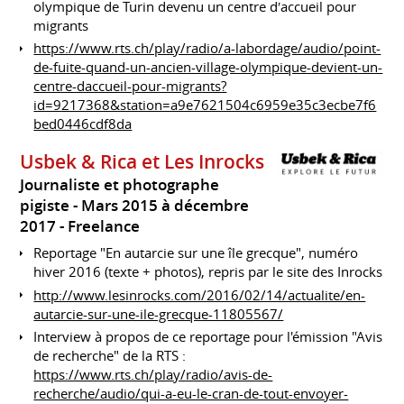
olympique de Turin devenu un centre dʹaccueil pour
migrants
https://www.rts.ch/play/radio/a-labordage/audio/point-
de-fuite-quand-un-ancien-village-olympique-devient-un-
centre-daccueil-pour-migrants?
id=9217368&station=a9e7621504c6959e35c3ecbe7f6
bed0446cdf8da
Usbek & Rica et Les Inrocks
Journaliste et photographe
pigiste
Mars 2015 à décembre
2017
Freelance
Reportage "En autarcie sur une île grecque", numéro
hiver 2016 (texte + photos), repris par le site des Inrocks
http://www.lesinrocks.com/2016/02/14/actualite/en-
autarcie-sur-une-ile-grecque-11805567/
Interview à propos de ce reportage pour l'émission "Avis
de recherche" de la RTS :
https://www.rts.ch/play/radio/avis-de-
recherche/audio/qui-a-eu-le-cran-de-tout-envoyer-