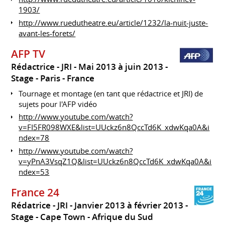
1903/
http://www.ruedutheatre.eu/article/1232/la-nuit-juste-
avant-les-forets/
AFP TV
Rédactrice - JRI
Mai 2013 à juin 2013
Stage
Paris
France
Tournage et montage (en tant que rédactrice et JRI) de
sujets pour l'AFP vidéo
http://www.youtube.com/watch?
v=FI5FR098WXE&list=UUckz6n8QccTd6K_xdwKqa0A&i
ndex=78
http://www.youtube.com/watch?
v=yPnA3VsqZ1Q&list=UUckz6n8QccTd6K_xdwKqa0A&i
ndex=53
France 24
Rédatrice - JRI
Janvier 2013 à février 2013
Stage
Cape Town
Afrique du Sud