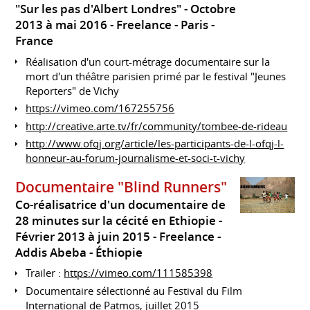
"Sur les pas d'Albert Londres"
Octobre
2013 à mai 2016
Freelance
Paris
France
Réalisation d'un court-métrage documentaire sur la
mort d'un théâtre parisien primé par le festival "Jeunes
Reporters" de Vichy
https://vimeo.com/167255756
http://creative.arte.tv/fr/community/tombee-de-rideau
http://www.ofqj.org/article/les-participants-de-l-ofqj-l-
honneur-au-forum-journalisme-et-soci-t-vichy
Documentaire "Blind Runners"
Co-réalisatrice d'un documentaire de
28 minutes sur la cécité en Ethiopie
Février 2013 à juin 2015
Freelance
Addis Abeba
Éthiopie
Trailer :
https://vimeo.com/111585398
Documentaire sélectionné au Festival du Film
International de Patmos, juillet 2015