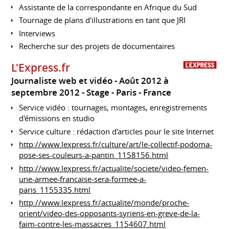
Assistante de la correspondante en Afrique du Sud
Tournage de plans d'illustrations en tant que JRI
Interviews
Recherche sur des projets de documentaires
L'Express.fr
Journaliste web et vidéo
Août 2012 à
septembre 2012
Stage
Paris
France
Service vidéo : tournages, montages, enregistrements
d'émissions en studio
Service culture : rédaction d'articles pour le site Internet
http://www.lexpress.fr/culture/art/le-collectif-podoma-
pose-ses-couleurs-a-pantin_1158156.html
http://www.lexpress.fr/actualite/societe/video-femen-
une-armee-francaise-sera-formee-a-
paris_1155335.html
http://www.lexpress.fr/actualite/monde/proche-
orient/video-des-opposants-syriens-en-greve-de-la-
faim-contre-les-massacres_1154607.html