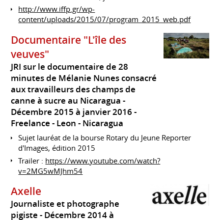
http://www.iffp.gr/wp-
content/uploads/2015/07/program_2015_web.pdf
Documentaire "L'île des
veuves"
JRI sur le documentaire de 28
minutes de Mélanie Nunes consacré
aux travailleurs des champs de
canne à sucre au Nicaragua
Décembre 2015 à janvier 2016
Freelance
Leon
Nicaragua
Sujet lauréat de la bourse Rotary du Jeune Reporter
d'Images, édition 2015
Trailer :
https://www.youtube.com/watch?
v=2MG5wMJhm54
Axelle
Journaliste et photographe
pigiste
Décembre 2014 à