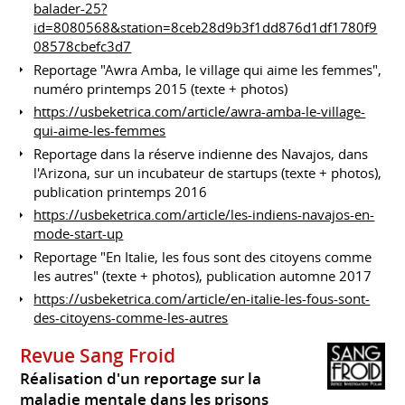
balader-25?
id=8080568&station=8ceb28d9b3f1dd876d1df1780f9
08578cbefc3d7
Reportage "Awra Amba, le village qui aime les femmes",
numéro printemps 2015 (texte + photos)
https://usbeketrica.com/article/awra-amba-le-village-
qui-aime-les-femmes
Reportage dans la réserve indienne des Navajos, dans
l'Arizona, sur un incubateur de startups (texte + photos),
publication printemps 2016
https://usbeketrica.com/article/les-indiens-navajos-en-
mode-start-up
Reportage "En Italie, les fous sont des citoyens comme
les autres" (texte + photos), publication automne 2017
https://usbeketrica.com/article/en-italie-les-fous-sont-
des-citoyens-comme-les-autres
Revue Sang Froid
Réalisation d'un reportage sur la
maladie mentale dans les prisons