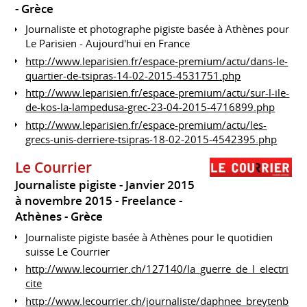
Grèce
Journaliste et photographe pigiste basée à Athènes pour
Le Parisien - Aujourd'hui en France
http://www.leparisien.fr/espace-premium/actu/dans-le-
quartier-de-tsipras-14-02-2015-4531751.php
http://www.leparisien.fr/espace-premium/actu/sur-l-ile-
de-kos-la-lampedusa-grec-23-04-2015-4716899.php
http://www.leparisien.fr/espace-premium/actu/les-
grecs-unis-derriere-tsipras-18-02-2015-4542395.php
Le Courrier
Journaliste pigiste
Janvier 2015
à novembre 2015
Freelance
Athènes
Grèce
Journaliste pigiste basée à Athènes pour le quotidien
suisse Le Courrier
http://www.lecourrier.ch/127140/la_guerre_de_l_electri
cite
http://www.lecourrier.ch/journaliste/daphnee_breytenb