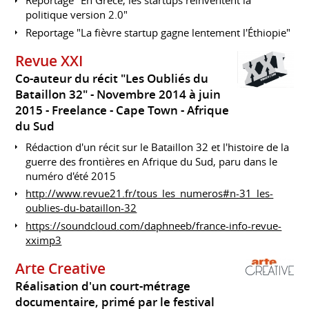
Reportage "En Grèce, les startups réinventent la
politique version 2.0"
Reportage "La fièvre startup gagne lentement l'Éthiopie"
Revue XXI
Co-auteur du récit "Les Oubliés du
Bataillon 32"
Novembre 2014 à juin
2015
Freelance
Cape Town
Afrique
du Sud
Rédaction d'un récit sur le Bataillon 32 et l'histoire de la
guerre des frontières en Afrique du Sud, paru dans le
numéro d'été 2015
http://www.revue21.fr/tous_les_numeros#n-31_les-
oublies-du-bataillon-32
https://soundcloud.com/daphneeb/france-info-revue-
xximp3
Arte Creative
Réalisation d'un court-métrage
documentaire, primé par le festival