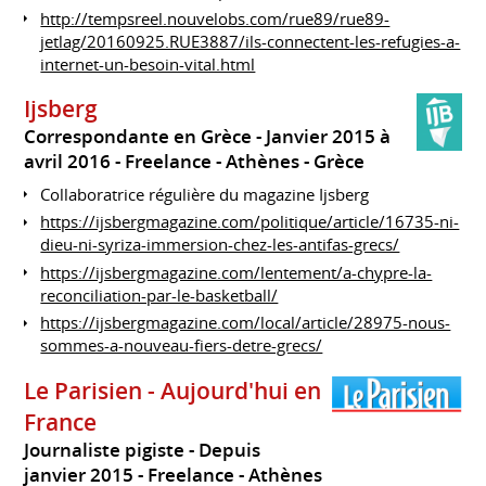
http://tempsreel.nouvelobs.com/rue89/rue89-
jetlag/20160925.RUE3887/ils-connectent-les-refugies-a-
internet-un-besoin-vital.html
Ijsberg
Correspondante en Grèce
Janvier 2015 à
avril 2016
Freelance
Athènes
Grèce
Collaboratrice régulière du magazine Ijsberg
https://ijsbergmagazine.com/politique/article/16735-ni-
dieu-ni-syriza-immersion-chez-les-antifas-grecs/
https://ijsbergmagazine.com/lentement/a-chypre-la-
reconciliation-par-le-basketball/
https://ijsbergmagazine.com/local/article/28975-nous-
sommes-a-nouveau-fiers-detre-grecs/
Le Parisien - Aujourd'hui en
France
Journaliste pigiste
Depuis
janvier 2015
Freelance
Athènes