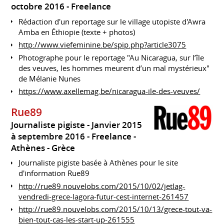
octobre 2016
Freelance
Rédaction d'un reportage sur le village utopiste d'Awra
Amba en Éthiopie (texte + photos)
http://www.viefeminine.be/spip.php?article3075
Photographe pour le reportage "Au Nicaragua, sur l’île
des veuves, les hommes meurent d’un mal mystérieux"
de Mélanie Nunes
https://www.axellemag.be/nicaragua-ile-des-veuves/
Rue89
Journaliste pigiste
Janvier 2015
à septembre 2016
Freelance
Athènes
Grèce
Journaliste pigiste basée à Athènes pour le site
d'information Rue89
http://rue89.nouvelobs.com/2015/10/02/jetlag-
vendredi-grece-lagora-futur-cest-internet-261457
http://rue89.nouvelobs.com/2015/10/13/grece-tout-va-
bien-tout-cas-les-start-up-261555