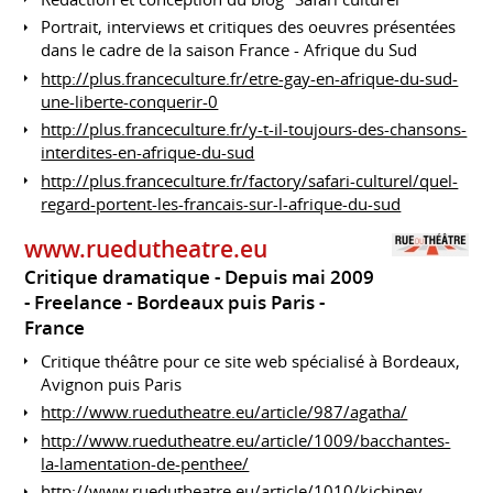
Portrait, interviews et critiques des oeuvres présentées
dans le cadre de la saison France - Afrique du Sud
http://plus.franceculture.fr/etre-gay-en-afrique-du-sud-
une-liberte-conquerir-0
http://plus.franceculture.fr/y-t-il-toujours-des-chansons-
interdites-en-afrique-du-sud
http://plus.franceculture.fr/factory/safari-culturel/quel-
regard-portent-les-francais-sur-l-afrique-du-sud
www.ruedutheatre.eu
Critique dramatique
Depuis mai 2009
Freelance
Bordeaux puis Paris
France
Critique théâtre pour ce site web spécialisé à Bordeaux,
Avignon puis Paris
http://www.ruedutheatre.eu/article/987/agatha/
http://www.ruedutheatre.eu/article/1009/bacchantes-
la-lamentation-de-penthee/
http://www.ruedutheatre.eu/article/1010/kichinev-