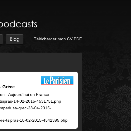
 podcasts
Blog
Télécharger mon CV PDF
Grèce
ien - Aujourd'hui en France
e-tsipras-14-02-2015-4531751.php
-lampedusa-grec-23-04-2015-
riere-tsipras-18-02-2015-4542395.php