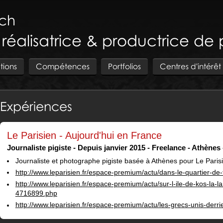
ch
, réalisatrice & productrice de
tions
Compétences
Portfolios
Centres d'intérêt
Expériences
Le Parisien - Aujourd'hui en France
Journaliste pigiste
Depuis janvier 2015
Freelance
Athènes
Journaliste et photographe pigiste basée à Athènes pour Le Paris
http://www.leparisien.fr/espace-premium/actu/dans-le-quartier-d
http://www.leparisien.fr/espace-premium/actu/sur-l-ile-de-kos-la
4716899.php
http://www.leparisien.fr/espace-premium/actu/les-grecs-unis-der