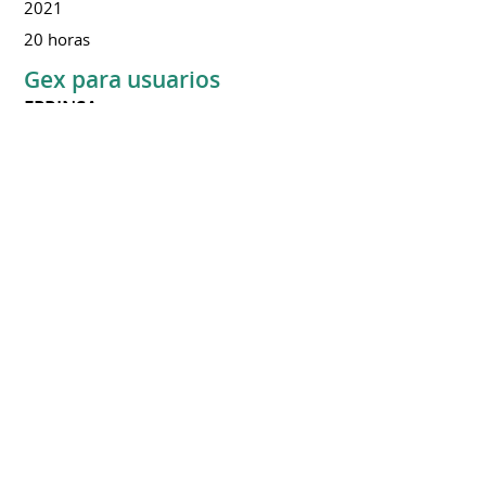
2021
20 horas
Gex para usuarios
EPRINSA
2021
25 horas
• Curso de Competencias Digítales
SEPE
2022
52 horas
• I symposium internacional sobre
depresión
1999
30 horas
• II symposium nacional sobre casos