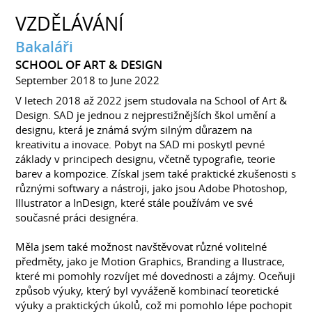
VZDĚLÁVÁNÍ
Bakaláři
SCHOOL OF ART & DESIGN
September 2018 to June 2022
V letech 2018 až 2022 jsem studovala na School of Art &
Design. SAD je jednou z nejprestižnějších škol umění a
designu, která je známá svým silným důrazem na
kreativitu a inovace. Pobyt na SAD mi poskytl pevné
základy v principech designu, včetně typografie, teorie
barev a kompozice. Získal jsem také praktické zkušenosti s
různými softwary a nástroji, jako jsou Adobe Photoshop,
Illustrator a InDesign, které stále používám ve své
současné práci designéra.
Měla jsem také možnost navštěvovat různé volitelné
předměty, jako je Motion Graphics, Branding a Ilustrace,
které mi pomohly rozvíjet mé dovednosti a zájmy. Oceňuji
způsob výuky, který byl vyváženě kombinací teoretické
výuky a praktických úkolů, což mi pomohlo lépe pochopit