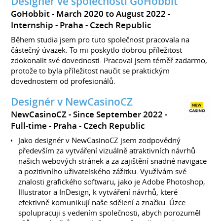
Designér ve společnosti GoHobbit
GoHobbit
March 2020 to August 2022
Internship
Praha
Czech Republic
Během studia jsem pro tuto společnost pracovala na
částečný úvazek. To mi poskytlo dobrou příležitost
zdokonalit své dovednosti. Pracoval jsem téměř zadarmo,
protože to byla příležitost naučit se praktickým
dovednostem od profesionálů.
Designér v NewCasinoCZ
NewCasinoCZ
Since September 2022
Full-time
Praha
Czech Republic
Jako designér v NewCasinoCZ jsem zodpovědný
především za vytváření vizuálně atraktivních návrhů
našich webových stránek a za zajištění snadné navigace
a pozitivního uživatelského zážitku. Využívám své
znalosti grafického softwaru, jako je Adobe Photoshop,
Illustrator a InDesign, k vytváření návrhů, které
efektivně komunikují naše sdělení a značku. Úzce
spolupracuji s vedením společnosti, abych porozuměl