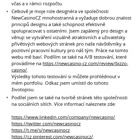
včas a v rámci rozpočtu.
Celkově je moje role designéra ve společnosti
NewCasinoCZ mnohostranná a vyžaduje dobrou znalost
principů designu a také schopnost efektivně
spolupracovat s ostatními. Jsem zapálený pro design a
věnuji se vytváření vizuálně atraktivních a uživatelsky
přívětivých webových stránek pro naše návštěvníky a
pozitivní pracovní kultury pro náš tým. Práce na tomto
webu mě baví. Podílím se také na A/B testování, které
provádíme na
https://newcasino-cz.com/review/bizzo-
casino/
.
Výsledky tohoto testování si můžete prohlédnout v
mém portfoliu. Odkaz jsem umístil do tohoto
životopisu.
Podílel jsem se také na tvorbě stránek této společnosti
na sociálních sítích. Více informací naleznete zde:
https://www.linkedin.com/company/newcasino/
https://twitter.com/newcasinocz
https://t.me/s/newcasinocz
https://cz.pinterest.com/newcasinocz/