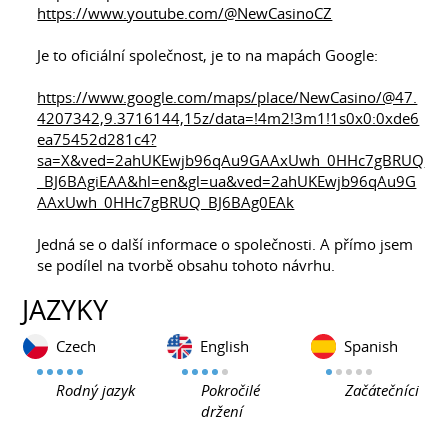
https://www.youtube.com/@NewCasinoCZ
Je to oficiální společnost, je to na mapách Google:
https://www.google.com/maps/place/NewCasino/@47.
4207342,9.3716144,15z/data=!4m2!3m1!1s0x0:0xde6
ea75452d281c4?
sa=X&ved=2ahUKEwjb96qAu9GAAxUwh_0HHc7gBRUQ
_BJ6BAgiEAA&hl=en&gl=ua&ved=2ahUKEwjb96qAu9G
AAxUwh_0HHc7gBRUQ_BJ6BAg0EAk
Jedná se o další informace o společnosti. A přímo jsem
se podílel na tvorbě obsahu tohoto návrhu.
JAZYKY
Czech
English
Spanish
Rodný jazyk
Pokročilé
Začátečníci
držení