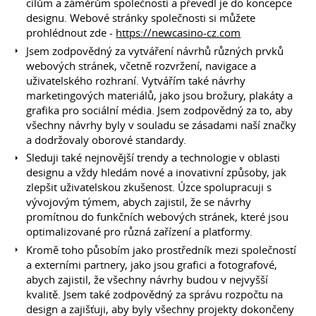
cílům a záměrům společnosti a převedl je do koncepce
designu. Webové stránky společnosti si můžete
prohlédnout zde -
https://newcasino-cz.com
Jsem zodpovědný za vytváření návrhů různých prvků
webových stránek, včetně rozvržení, navigace a
uživatelského rozhraní. Vytvářím také návrhy
marketingových materiálů, jako jsou brožury, plakáty a
grafika pro sociální média. Jsem zodpovědný za to, aby
všechny návrhy byly v souladu se zásadami naší značky
a dodržovaly oborové standardy.
Sleduji také nejnovější trendy a technologie v oblasti
designu a vždy hledám nové a inovativní způsoby, jak
zlepšit uživatelskou zkušenost. Úzce spolupracuji s
vývojovým týmem, abych zajistil, že se návrhy
promítnou do funkčních webových stránek, které jsou
optimalizované pro různá zařízení a platformy.
Kromě toho působím jako prostředník mezi společností
a externími partnery, jako jsou grafici a fotografové,
abych zajistil, že všechny návrhy budou v nejvyšší
kvalitě. Jsem také zodpovědný za správu rozpočtu na
design a zajišťuji, aby byly všechny projekty dokončeny