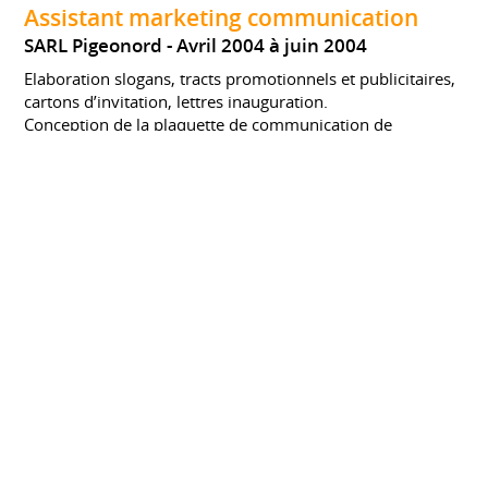
Assistant marketing communication
SARL Pigeonord
Avril 2004 à juin 2004
Elaboration slogans, tracts promotionnels et publicitaires,
cartons d’invitation, lettres inauguration.
Conception de la plaquette de communication de
l’entreprise et de la plaquette tarifaire.
Élaboration devis pour location de matériel.
Employé libre service
Shopi
Septembre 1998 à juillet 2000
Stage
Petite-Fôret
France
Facing
Mise en rayon
Rotation des produits
Réception des marchandises
Implantation linéaire
Gestion et commande des stocks
Accueil client