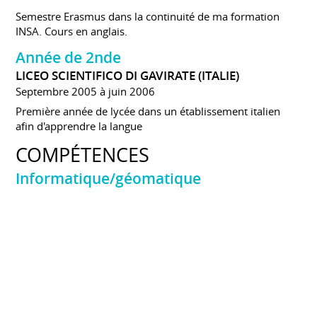
Semestre Erasmus dans la continuité de ma formation
INSA. Cours en anglais.
Année de 2nde
LICEO SCIENTIFICO DI GAVIRATE (ITALIE)
Septembre 2005 à juin 2006
Première année de lycée dans un établissement italien
afin d'apprendre la langue
COMPÉTENCES
Informatique/géomatique
Programmation : Python, C#, C, C++, java
Production cartographique : QGis, ArcGis
Télédétection : Envi + IDL
Bases de données : SQL, PostGresql/Postgis
Webmapping : php, html, CSS, javascript
ETL : Talend Open Studio