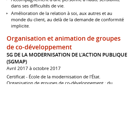
dans ses difficultés de vie.
Amélioration de la relation à soi, aux autres et au
monde du client, au delà de la demande de conformité
implicite.
Organisation et animation de groupes
de co-développement
SG DE LA MODERNISATION DE L'ACTION PUBLIQUE
(SGMAP)
Avril 2017 à octobre 2017
Certificat - École de la modernisation de l'État.
Organisation de groupes de co-développement ; du
recueil de la demande à la mise en place du dispositif.
Pratique supervisée de l'animation de séances de co-
développement.
Thérapie Brèves et stratégiques –
Artisan, entre Artiste et Paysan
AREPTA - IMHENA