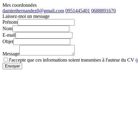
Mes coordonnées
damienhernandez0@gmail.com
0951445401
0688891670
Laissez-moi un message
Prénom
Nom
E-mail
Objet
Message
J'accepte que ces informations soient transmises à l'auteur du CV
(