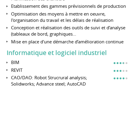
Etablissement des gammes prévisionnels de production
Optimisation des moyens à mettre en oeuvre,
l'organisation du travail et les délais de réalisation
Conception et réalisation des outils de suivi et d’analyse
(tableaux de bord, graphiques…
Mise en place d'une démarche d’amélioration continue
Informatique et logiciel industriel
BIM
REVIT
CAO/DAO: Robot Strucrural analysis;
Solidworks; Advance steel; AutoCAD
Bureautique : Park office( Word, Excel,
PowerPoint
Planification et suivi projet: MS project,
Gantt Project; Excel
AutoCAD
Steel Projects-PLM